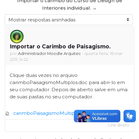
Importar o carimbo do Curso de Design de
Interiores individual. →
Modo de visualização
Importar o Carimbo de Paisagismo.
Número de respostas: 0
por
Administrador Moodle Arquitec
-
quarta-feira, 16 mar.
2011, 14:22
Clique duas vezes no arquivo
carimboPaisagismoMultiplos.doc para abri-lo em
seu computador. Depois de aberto salve em uma
de suas pastas no seu computador.
carimboPaisagismoMultiplos.doc
Link direto