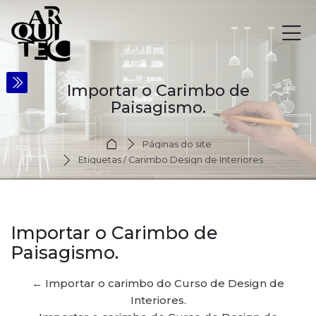
Skip to navigation
Skip to login form
Ir para o conteúdo principal
Skip to accessibility options
Skip to footer
Skip accessibility options
Importar o Carimbo de
Paisagismo.
Página inicial
Páginas do site
Etiquetas / Carimbo Design de Interiores
Importar o Carimbo de
Paisagismo.
← Importar o carimbo do Curso de Design de
Interiores.