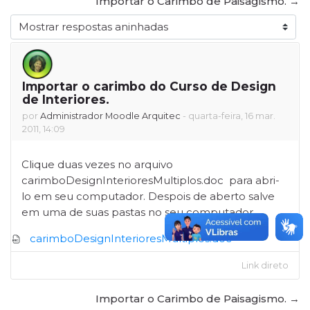
Importar o Carimbo de Paisagismo. →
Modo de visualização
Importar o carimbo do Curso de Design
Número de respostas: 0
de Interiores.
por
Administrador Moodle Arquitec
-
quarta-feira, 16 mar.
2011, 14:09
Clique duas vezes no arquivo
carimboDesignInterioresMultiplos.doc para abri-
lo em seu computador. Despois de aberto salve
em uma de suas pastas no seu computador.
carimboDesignInterioresMultiplos.doc
Link direto
Importar o Carimbo de Paisagismo. →