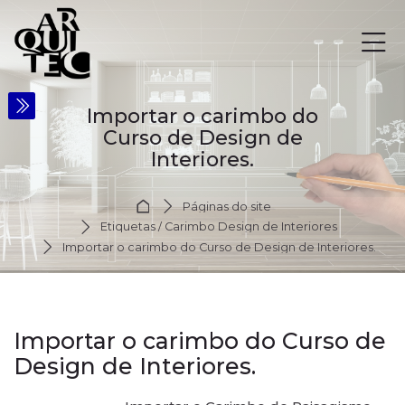
Skip to navigation
Skip to login form
Ir para o conteúdo principal
Skip to accessibility options
Skip to footer
Skip accessibility options
Importar o carimbo do
Curso de Design de
Interiores.
Página inicial
Páginas do site
Etiquetas / Carimbo Design de Interiores
Importar o carimbo do Curso de Design de Interiores.
Importar o carimbo do Curso de
Design de Interiores.